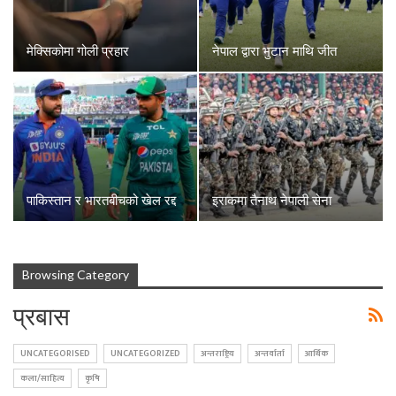
मेक्सिकोमा गोली प्रहार
नेपाल द्वारा भुटान माथि जीत
पाकिस्तान र भारतबीचको खेल रद्द
इराकमा तैनाथ नेपाली सेना
Browsing Category
प्रबास
UNCATEGORISED
UNCATEGORIZED
अन्तराष्ट्रिय
अन्तर्वार्ता
आर्थिक
कला/साहित्य
कृषि