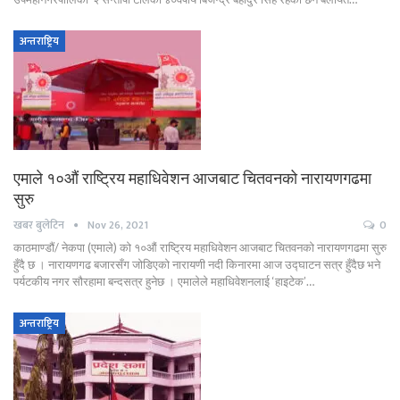
अन्तराष्ट्रिय
एमाले १०औं राष्ट्रिय महाधिवेशन आजबाट चितवनको नारायणगढमा
सुरु
खबर बुलेटिन
Nov 26, 2021
0
काठमाण्डौं/ नेकपा (एमाले) को १०औं राष्ट्रिय महाधिवेशन आजबाट चितवनको नारायणगढमा सुरु
हुँदै छ । नारायणगढ बजारसँग जोडिएको नारायणी नदी किनारमा आज उद्घाटन सत्र हुँदैछ भने
पर्यटकीय नगर सौरहामा बन्दसत्र हुनेछ । एमालेले महाधिवेशनलाई ‘हाइटेक’…
अन्तराष्ट्रिय