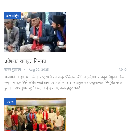
अन्तराष्ट्रिय
३देशका राजदुत नियुक्त
खबर बुलेटिन
Aug 29, 2023
0
राजधानी लाइभ, धनगढी । राष्ट्रपति रामचन्द्र पौडेलले विभिन्न ३ देशमा राजदूत नियुक्त गरेका
छन् । राष्ट्रपतिले संविधानको धारा २८२ को उपधारा १ अनुसार राजदूतहरूको नियुक्ति गरेका
हुन् । जसअनुसार सुधीर भट्टराई फ्रान्स, तेजबहादुर क्षेत्री…
प्रबास