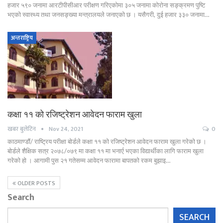
हजार ५९० जनामा आरटीपीसीआर परीक्षण गरिएकोमा ३०५ जनामा कोरोना सङ्क्रमण पुष्टि
भएको स्वास्थ्य तथा जनसङ्ख्या मन्त्रालयले जनाएको छ । यसैगरी, दुई हजार ३३० जनामा…
अन्तराष्ट्रिय
कक्षा ११ को रजिष्ट्रेशन आवेदन फाराम खुला
खबर बुलेटिन
Nov 24, 2021
0
काठमाण्डौं/ राष्ट्रिय परीक्षा बोर्डले कक्षा ११ को रजिष्ट्रेशन आवेदन फाराम खुला गरेको छ ।
बोर्डले शैक्षिक सत्र २०७८/०७९ मा कक्षा ११ मा भनार्ए भएका विद्यार्थीका लागि फाराम खुला
गरेको हो । आगामी पुस २१ गतेसम्म आवेदन फारामा बापतको रकम बुझाइ…
OLDER POSTS
Search
SEARCH