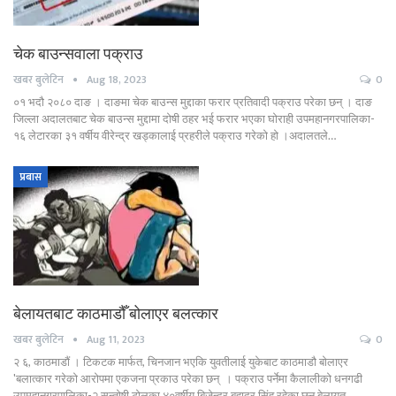
चेक बाउन्सवाला पक्राउ
खबर बुलेटिन
Aug 18, 2023
0
०१ भदौ २०८० दाङ । दाङमा चेक बाउन्स मुद्दाका फरार प्रतिवादी पक्राउ परेका छन् । दाङ
जिल्ला अदालतबाट चेक बाउन्स मुद्दामा दोषी ठहर भई फरार भएका घोराही उपमहानगरपालिका-
१६ लेटारका ३१ वर्षीय वीरेन्द्र खड्कालाई प्रहरीले पक्राउ गरेको हो ।अदालतले…
प्रबास
बेलायतबाट काठमाडौँ बोलाएर बलत्कार
खबर बुलेटिन
Aug 11, 2023
0
२ ६, काठमाडौं । टिकटक मार्फत, चिनजान भएकि युवतीलाई युकेबाट काठमाडौ बोलाएर
'बलात्कार गरेको आरोपमा एकजना प्रकाउ परेका छन् । पक्राउ पर्नेमा कैलालीको धनगढी
उपमहानगरपालिका-२ सन्तोषी टोलका ४०वर्षीय बिजेन्द्र बहादुर सिंह रहेका छन बेलायत…