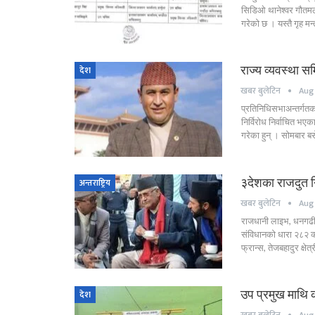
सिडिओ थानेश्वर गौतमल
गरेको छ । यस्तै गृह 
राज्य व्यवस्था स
देश
खबर बुलेटिन
Aug 
प्रतिनिधिसभाअन्तर्गतक
निर्विरोध निर्वाचित भए
गरेका हुन् । सोमबार 
३देशका राजदुत न
अन्तराष्ट्रिय
खबर बुलेटिन
Aug 
राजधानी लाइभ, धनगढी । 
संविधानको धारा २८२ क
फ्रान्स, तेजबहादुर क्षेत
उप प्रमुख माथि 
देश
खबर बुलेटिन
Aug 