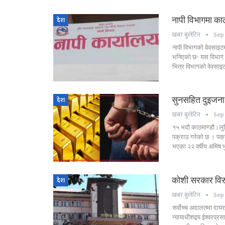
नापी विभागमा काल
देश
खबर बुलेटिन
Sep 
नापी विभागको वेवसाइटमा
भनिएको छ- यस विभाग त
भित्र विभागको वेवसाइट
सुनसहित दुइजना
देश
खबर बुलेटिन
Sep 
१५ भदौ काठमाण्डौ।लुट
पक्राउ गरेको छ । पक्
भएका २२ वर्षीय अमिष 
कोशी सरकार विरुद
देश
खबर बुलेटिन
Sep 
सर्वोच्च अदालतमा दायर 
न्यायाधीशद्वय ईश्वरप्