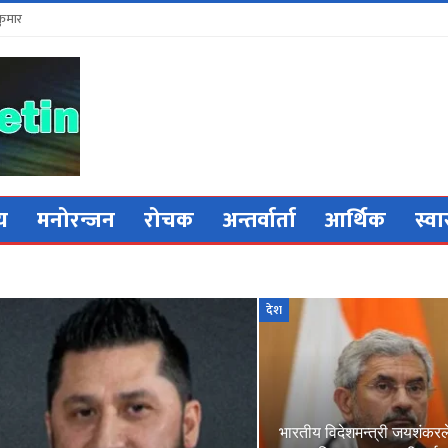
कुमार
िय
मनोरन्जन
रोचक
अन्तर्वार्ता
आर्थिक
स्वा
देश
भारतीय विदेशमन्त्री जयशंकरल