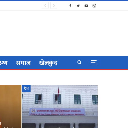
स्थ्य
समाज
खेलकुद
देश
े