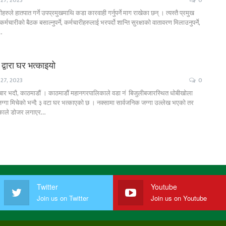
रुले हातपात गर्ने उपप्रमुखमाथि कडा कारवाही गर्नुपर्ने माग राखेका छन् । त्यस्तै प्रमुख
चारीको बैठक बसाल्नुपर्ने, कर्मचारीहरुलाई भरपर्दो शान्ति सुरक्षाको वातावरण मिलाउनुपर्ने,
…
द्वारा घर भत्काइयो
27, 2023
0
र भदौ, काठमाडौं । काठमाडौं महानगरपालिकाले वडा नं बिजुलीबजारस्थित धोबीखोला
्गा मिचेको भन्दै ३ वटा घर भत्काएको छ । नक्सामा सार्वजनिक जग्गा उल्लेख भएको तर
एकाले डोजर लगाएर…
Twitter
Youtube
Join us on Twitter
Join us on Youtube