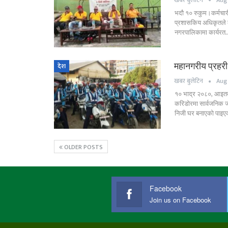
भदौ १० रुकुम।कर्मचारीह
प्रशासकिय अधिकृतले कर्म
नगरपालिकामा कार्यरत
महानगरीय प्रहरी 
देश
खबर बुलेटिन
Aug 
१० भाद्र २०८०, आइतबा
करिडोरमा सार्वजनिक जग
निजी घर बनाएको पाइ
OLDER POSTS
Facebook
Join us on Facebook