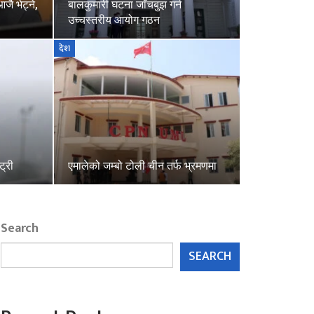
जै भेट्ने,
बालकुमारी घटना जाँचबुझ गर्न
उच्चस्तरीय आयोग गठन
देश
ट्री
एमालेको जम्बो टोली चीन तर्फ भ्रमणमा
Search
SEARCH