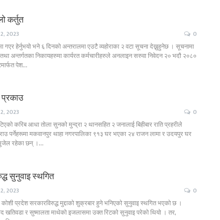
ो कर्तुत
2, 2023
0
 गएर हेर्नुभयो भने ६ दिनको अन्तरालमा एउटै व्यहोराका २ वटा सूचना देख्नुहुनेछ । सूचनामा
था अन्तर्गतका निकायहरुमा कार्यरत कर्मचारीहरुले अनलाइन सरुवा निवेदन २० भदौ २०८०
मार्फत पेश…
 प्रकाउ
2, 2023
0
िएको करिब आधा तोला सुनको मुन्द्रा २ थानसहित २ जनालाई बिहीबार राति प्रहरीले
राउ पर्नेहरूमा मकवानपुर थाहा नगरपालिका ९१३ घर भएका २४ राजन लामा र उदयपुर घर
भुजेल रहेका छन् ।…
्ध सुनुवाइ स्थगित
2, 2023
0
कोशी प्रदेश सरकारविरुद्ध मुद्दाको शुक्रबार हुने भनिएको सुनुवाइ स्थगित भएको छ ।
रसाद खतिवडा र सुष्मालता माथेको इजलासमा उक्त रिटको सुनुवाइ परेको थियो । तर,