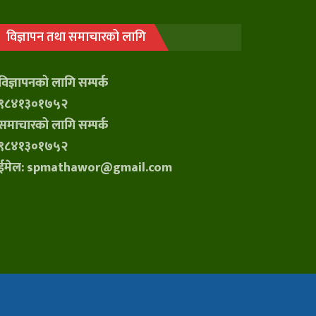
विज्ञापन तथा समाचारको लागि
विज्ञापनको लागि सम्पर्क
९८४१३०१७५२
समाचारको लागि सम्पर्क
९८४१३०१७५२
ईमेल: spmathawor@gmail.com