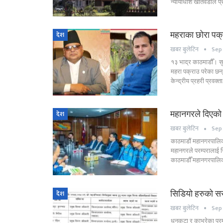
न्यायाधीश खतिवडाले प्
महराका छोरा पक्
देश
खबर बुलेटिन
Sep 
१३ भाद्र काठमाडौँ। सु
महरा पक्राउ परेका छन्
केन्द्रीय प्रहरी प्रवक्त
महानगरले दिएको 
देश
खबर बुलेटिन
Sep 
काठमाडौं महानगरपालिका
महानगरले परम्परालाई न
काठमाडौँ महानगरपाल
सिडियो हरुको सर
देश
खबर बुलेटिन
Sep 
धनकुटा र काभ्रेका प्