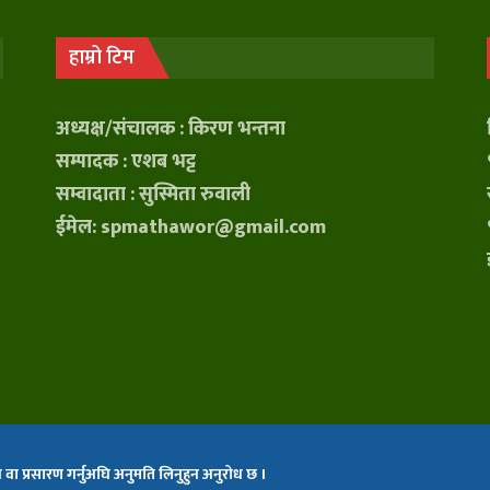
हाम्रो टिम
अध्यक्ष/संचालक : किरण भन्तना
सम्पादक : एशब भट्ट
सम्वादाता : सुस्मिता रुवाली
ईमेल: spmathawor@gmail.com
 वा प्रसारण गर्नुअघि अनुमति लिनुहुन अनुरोध छ ।