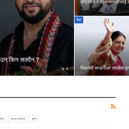
राष्ट्रपति र प्रधानमन्त्रीलाई आ
…
देश
माउन किन सक्दैन ?
विद्यादेवी भण्डारीको एमालेमा इन्
0
्थिक
कला/साहित्य
कृषि