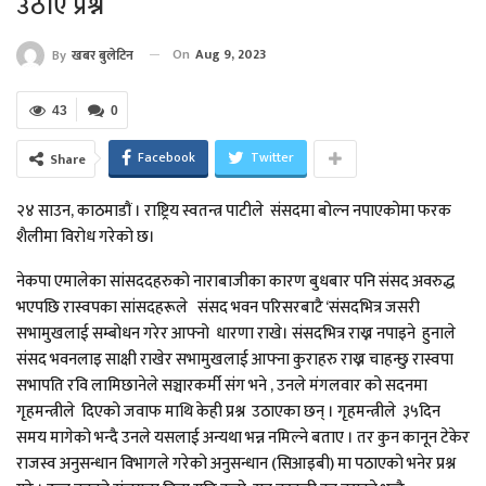
उठाए प्रश्न
On
Aug 9, 2023
By
खबर बुलेटिन
43
0
Facebook
Twitter
Share
२४ साउन, काठमाडाैं । राष्ट्रिय स्वतन्त्र पाटीले संसदमा बोल्न नपाएकोमा फरक
शैलीमा विरोध गरेको छ।
नेकपा एमालेका सांसददहरुको नाराबाजीका कारण बुधबार पनि संसद अवरुद्ध
भएपछि रास्वपका सांसदहरूले संसद भवन परिसरबाटै ‘संसदभित्र जसरी
सभामुखलाई सम्बोधन गरेर आफ्नो धारणा राखे। संसदभित्र राख्न नपाइने हुनाले
संसद भवनलाइ साक्षी राखेर सभामुखलाई आफ्ना कुराहरु राख्न चाहन्छु रास्वपा
सभापति रवि लामिछानेले सञ्चारकर्मी संग भने , उनले मंगलवार को सदनमा
गृहमन्त्रीले दिएको जवाफ माथि केही प्रश्न उठाएका छन् । गृहमन्त्रीले ३५दिन
समय मागेको भन्दै उनले यसलाई अन्यथा भन्न नमिल्ने बताए । तर कुन कानून टेकेर
राजस्व अनुसन्धान विभागले गरेको अनुसन्धान (सिआइबी) मा पठाएको भनेर प्रश्न