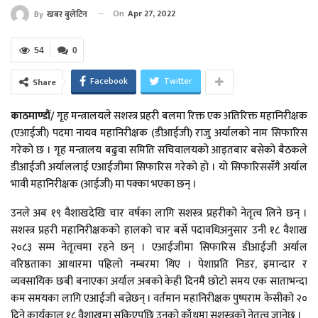
On
Apr 27, 2022
By
खबर बुलेटिन
54
0
Facebook
Twitter
Share
काठमाण्डौं
/
गृह मन्त्रालयले सशस्त्र प्रहरी बलमा रिक्त एक अतिरिक्त महानिरीक्षक
(एआईजी) पदमा नायव महानिरीक्षक (डीआईजी) राजु अर्यालको नाम सिफारिस
गरेको छ । गृह मन्त्रालय बढुवा समिति सचिवालयको आइतबार बसेको बैठकले
डीआईजी अर्याललाई एआईजीमा सिफारिस गरेको हो । यो सिफारिससँगै अर्याल
भावी महानिरीक्षक (आईजी) मा पक्का भएका छन् ।
उनले अब १९ वैशाखदेखि चार वर्षका लागि सशस्त्र प्रहरीको नेतृत्व लिने छन् ।
सशस्त्र प्रहरी महानिरीक्षकको हालको चार बर्से पदावधिअनुसार उनी १८ वैशाख
२०८३ सम्म नेतृत्वमा रहने छन् । एआईजीमा सिफारिस डीआईजी अर्याल
वरिष्ठताका आधारमा पहिलो नम्बरमा थिए । पेशाप्रति निडर, इमान्दार र
व्यवसायिक छबी बनाएका अर्याल अबको केही दिनमै छोटो समय एक साताभन्दा
कम समयका लागि एआईजी बन्नेछन् । वर्तमान महानिरीक्षक पुष्पराम केसीको २०
दिने कार्यकाल १८ वैशाखमा सकिएपछि उनको काँधमा सशस्त्रको नेतृत्व जानेछ ।