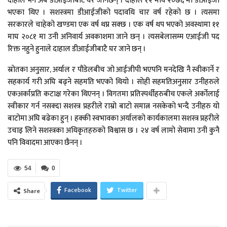
दाहाल भने अब डीआईजीबाटै घर जानेछन् । दाहाल १२ माघ २०७६ मा डीआईजी
भएका थिए । सशस्त्रमा डीआईजीको पदावधि चार वर्ष रहेको छ । त्यसमा
सरकारले चाहेको खण्डमा एक वर्ष थप्न सक्छ । एक वर्ष थप भएको अवस्थामा ११
माघ २०८१ मा उनी अनिवार्य अवकाशमा जाने छन् । त्यसबेलासम्म एआईजी पद
रिक्त नहुने हुनाले दाहाल डीआईजीबाटै घर जाने छन् ।
स्रोतका अनुसार, अर्याल र पौडेलबीच जो आईजीपी भएपनि मनदेखि नै स्वीकार्ने र
सहकार्य गरी अघि बढ्ने सहमति भएको थियो । सोही सहमतिअनुसार उनीहरुले
एकअर्काप्रति कटाक्ष गरेका थिएनन् । विगतमा प्रतिस्पर्धीहरुबीच एकले अर्कोलाई
स्वीकार गर्न नसक्दा सशस्त्र प्रहरीले राम्रो बाटो समात्न नसकेको भन्दै उनीहरु यो
बाटोमा अघि बढेका हुन् । हक्की स्वभावका अर्यालको कार्यकालमा सशस्त्र प्रहरीले
उचाइ लिने सशस्त्रका अधिकृतहरुको विश्वास छ । २४ वर्ष लामो सेवामा उनी कुनै
पनि विवादमा आएका छैनन् ।
54
0
Facebook
Twitter
Share