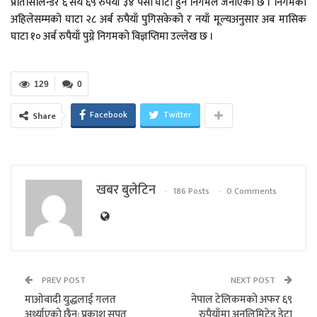
प्रतिसिलिन्डर ६ सय ६५ रुपैयाँ ३४ पैसा घाटा हुने निगमले जनाएको छ । निगमको
अहिलेसम्मको घाटा २८ अर्ब रुपैयाँ पुगिसकेको र नयाँ मूल्यअनुसार अब मासिक
घाटा १० अर्ब रुपैयाँ पुग्ने निगमको विज्ञप्तिमा उल्लेख छ ।
129
0
Facebook
Twitter
Share
खबर बुलेटिन
186 Posts
0 Comments
PREV POST
NEXT POST
माओवादी युद्धलाई गलत
नेपाल टेलिकमको अफर ६९
अर्थ्याएकाे छैन: प्रकाश सपुत
रुपैयाँमा अनलिमिटेड डेटा