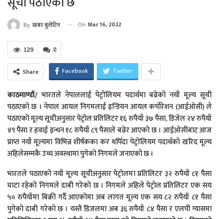
सूची पठाएको छ
On
Mar 16, 2022
By
खबर बुलेटिन
129
0
Facebook
Twitter
Share
काठमाण्डौं
/
भारतले नेपाललाई पेट्रोलियम पदार्थमा बढेको नयाँ मूल्य सूची
पठाएको छ । नेपाल आयल निगमलाई इन्डियन आयल कर्पाेरेशन (आईओसी) ले
पठाएको मूल्य सूचीअनुसार पेट्रोल प्रतिलिटर १६ रुपैयाँ ३७ पैसा, डिजेल २४ रुपैयाँ
४९ पैसा र हवाई इन्धन १८ रुपैयाँ ८९ पैसाले बढेर आएको छ । आईओसीबाट आज
प्राप्त नयाँ मूल्यमा विभिन्न शीर्षकका कर थपिँदा पेट्रोलियम पदार्थको खरिद मूल्य
अहिलेसम्मकै उच्च अवस्थामा पुगेको निगमले जनाएको छ ।
भारतले पठाएको नयाँ मूल्य सूचीअनुसार पेट्रोलमा प्रतिलिटर ३२ रुपैयाँ ८१ पैसा
घाटा रहेको निगमले दाबी गरेको छ । निगमले अहिले पेट्रोल प्रतिलिटर एक सय
५० रुपैयाँमा बिक्री गर्दै आएकोमा अब लागत मूल्य एक सय ८२ रुपैयाँ ८१ पैसा
पुगेको दाबी गरेको छ । यस्तै डिजलमा अब ३६ रुपैयाँ ८४ पैसा र एलपी ग्यासमा