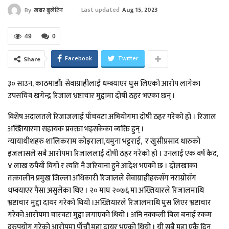
Last updated
Aug 15, 2023
By
खबर बुलेटिन
49
0
Facebook
Twitter
Share
३० साउन, काठमाडौं। सेवाग्राहीलाई धम्क्याएर घुस लिएको आरोप लागेका
उपसचिव खगेन्द्र रिजाल भ्रष्टाचार मुद्दामा दोषी ठहर भएका छन् ।
विशेष अदालतले रिजाजलाई पाँचवटा अभियोगमा दोषी ठहर गरेको हो । रिजाल
अख्तियारमा सहायक प्रवक्ता भइसकेका व्यक्ति हुन् ।
न्यायाधीशहरु शालिकराम कोइराला,यमुना भट्टराई, र खुसीप्रसाद थारुको
इजलासले सबै आरोपमा रिजाललाई दोषी ठहर गरेको हो । उनलाई एक वर्ष कैद,
४ लाख रुपैयाँ विगो र त्यति नै जरिवाना हुने आदेश भएको छ । दोलखाका
तत्कालीन प्रमुख जिल्ला अधिकारी रिजालले सेवाग्राहीहरुसँग नराम्रोसँग
धम्क्याएर पैसा असुलेका थिए । २० माघ २०७६ मा अख्तियारले रिजालमाथि
भ्रष्टाचार मुद्दा दायर गरेको थियो ।अख्तियारले रिजालमाथि घुस लिएर भ्रष्टाचार
गरेको आरोपमा चारवटा मुद्दा लगाएको थियो । अनि नक्कली बिल बनाई रकम
दुरुपयोग गरेको आरोपमा पाँचौं मुद्दा दायर भएको थियो । यी सबै मुद्दा एकै दिन