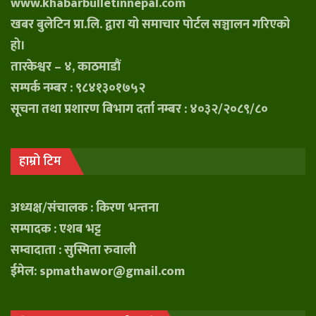
www.khabarbulletinnepal.com
खबर बुलेटिन प्रा.लि. द्वारा यो समाचार पोर्टल सञ्चालन गरिएको
हो।
तारकेश्वर – ४, काठमाडौं
सम्पर्क नम्बर : ९८४१३०१७५२
सूचना तथा प्रशारण बिभाग दर्ता नम्बर : ४०३२/२०८९/८०
हाम्रो टिम
अध्यक्ष/संचालक : किरण भन्तना
सम्पादक : एशब भट्ट
सम्वादाता : सुस्मिता रुवाली
ईमेल: spmathawor@gmail.com