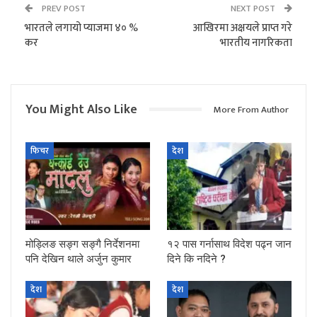
PREV POST
NEXT POST
भारतले लगायो प्याजमा ४० %
आखिरमा अक्षयले प्राप्त गरे
कर
भारतीय नागरिकता
You Might Also Like
More From Author
फिचर
देश
मोड्लिङ सङ्ग सङ्गै निर्देशनमा
१२ पास गर्नासाथ विदेश पढ्न जान
पनि देखिन थाले अर्जुन कुमार
दिने कि नदिने ?
देश
देश