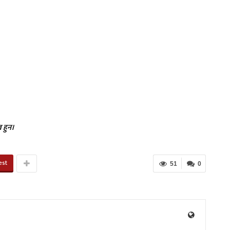
 हुन।
est
51
0