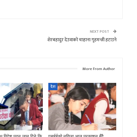
NEXT POST
शेरबहादुर देउवाको चाहाना गृहमन्त्री हटाउने
More From Author
देश
थ विदेश पढ्न जान दिने कि
एसईईको नतिजा आज प्रकाशन हुँदै