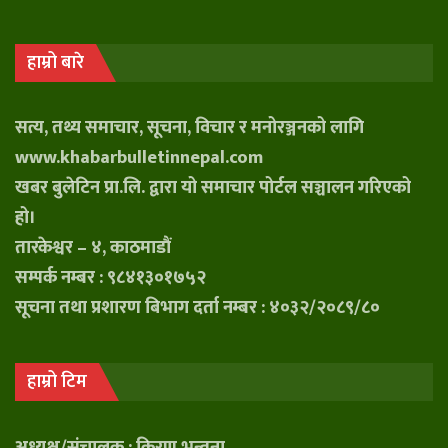
हाम्रो बारे
सत्य, तथ्य समाचार, सूचना, विचार र मनोरञ्जनको लागि
www.khabarbulletinnepal.com
खबर बुलेटिन प्रा.लि. द्वारा यो समाचार पोर्टल सञ्चालन गरिएको
हो।
तारकेश्वर – ४, काठमाडौं
सम्पर्क नम्बर : ९८४१३०१७५२
सूचना तथा प्रशारण बिभाग दर्ता नम्बर : ४०३२/२०८९/८०
हाम्रो टिम
अध्यक्ष/संचालक : किरण भन्तना