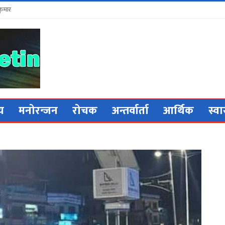
कुमार
िय
मनोरन्जन
रोचक
अन्तर्वार्ता
आर्थिक
स्वा