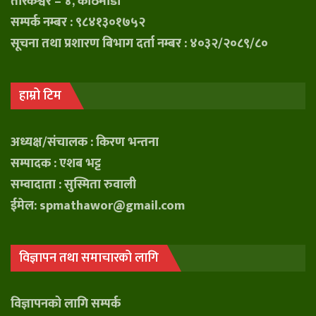
तारकेश्वर – ४, काठमाडौं
सम्पर्क नम्बर : ९८४१३०१७५२
सूचना तथा प्रशारण बिभाग दर्ता नम्बर : ४०३२/२०८९/८०
हाम्रो टिम
अध्यक्ष/संचालक : किरण भन्तना
सम्पादक : एशब भट्ट
सम्वादाता : सुस्मिता रुवाली
ईमेल: spmathawor@gmail.com
विज्ञापन तथा समाचारको लागि
विज्ञापनको लागि सम्पर्क