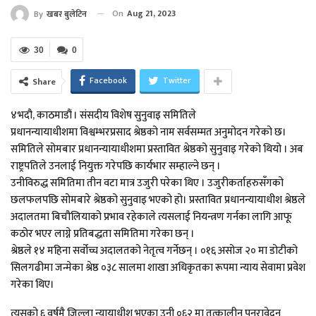
On
Aug 21, 2023
By
खबर बुलेटिन
30
0
Facebook
Twitter
Share
४भदौ, काठमाडौं । संसदीय विशेष सुनुवाइ समितिले
प्रधानन्यायाधीशमा विश्वम्भरप्रसाद श्रेष्ठको नाम सर्वसम्मत अनुमोदन गरेको छ।
समितिले सोमबार प्रधानन्यायाधीशमा प्रस्तावित श्रेष्ठको सुनुवाइ गरेको थियो । अब
राष्ट्रपतिले उनलाई नियुक्त गरेपछि कार्यभार सम्हाल्ने छन् ।
उनीविरुद्ध समितिमा तीन वटा मात्र उजुरी परेका थिए । उजुरीकर्ताहरुसँगको
छलफलपछि सोमबारे श्रेष्ठको सुनुवाइ भएको हो। प्रस्तावित प्रधानन्यायाधीश श्रेष्ठले
अदालतमा बिचौलियाको प्रभाव रहेकाले त्यसलाई नियन्त्रण गर्नका लागि आफू
कठोर भएर लाग्ने प्रतिबद्धता समितिमा गरेका छन् ।
श्रेष्ठले १४ महिना सर्वोच्च अदालतको नेतृत्व गर्नेछन् । ०१६ असोज २० मा डोटीको
सिलगढीमा जन्मेका श्रेष्ठ ०३८ सालमा शाखा अधिकृतका रूपमा न्याय सेवामा प्रवेश
गरेका थिए।
त्यसको ६ वर्षमै जिल्ला न्यायाधीश भएका उनी ०६२ मा तत्कालीन पुनरावेदन