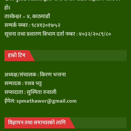
हो।
तारकेश्वर – ४, काठमाडौं
सम्पर्क नम्बर : ९८४१३०१७५२
सूचना तथा प्रशारण बिभाग दर्ता नम्बर : ४०३२/२०८९/८०
हाम्रो टिम
अध्यक्ष/संचालक : किरण भन्तना
सम्पादक : एशब भट्ट
सम्वादाता : सुस्मिता रुवाली
ईमेल: spmathawor@gmail.com
विज्ञापन तथा समाचारको लागि