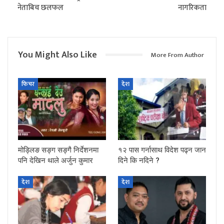
नेताबिच छलफल
नागरिकता
You Might Also Like
More From Author
फिचर
देश
मोड्लिङ सङ्ग सङ्गै निर्देशनमा
१२ पास गर्नासाथ विदेश पढ्न जान
पनि देखिन थाले अर्जुन कुमार
दिने कि नदिने ?
देश
देश