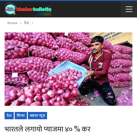
Home
देश
देश
फिचर
ब्यानर न्यूज
भारतले लगायो प्याजमा ४० % कर