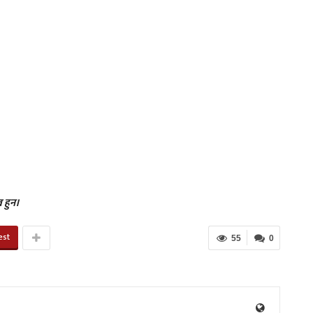
 हुन।
est
55
0