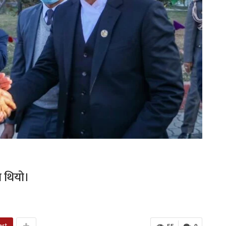
ा थियो।
est