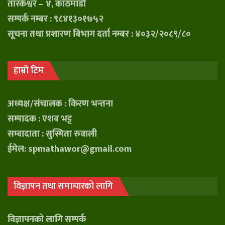
तारकेश्वर – ४, काठमाडौं
सम्पर्क नम्बर : ९८४१३०१७५२
सूचना तथा प्रशारण बिभाग दर्ता नम्बर : ४०३२/२०८९/८०
हाम्रो टिम
अध्यक्ष/संचालक : किरण भन्तना
सम्पादक : एशब भट्ट
सम्वादाता : सुस्मिता रुवाली
ईमेल: spmathawor@gmail.com
विज्ञापन तथा समाचारको लागि
विज्ञापनको लागि सम्पर्क