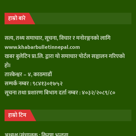
हाम्रो बारे
सत्य, तथ्य समाचार, सूचना, विचार र मनोरञ्जनको लागि
www.khabarbulletinnepal.com
खबर बुलेटिन प्रा.लि. द्वारा यो समाचार पोर्टल सञ्चालन गरिएको
हो।
तारकेश्वर – ४, काठमाडौं
सम्पर्क नम्बर : ९८४१३०१७५२
सूचना तथा प्रशारण बिभाग दर्ता नम्बर : ४०३२/२०८९/८०
हाम्रो टिम
अध्यक्ष/संचालक : किरण भन्तना