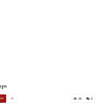
 हुन।
est
39
0