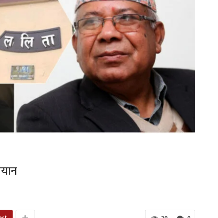
 बयान
est