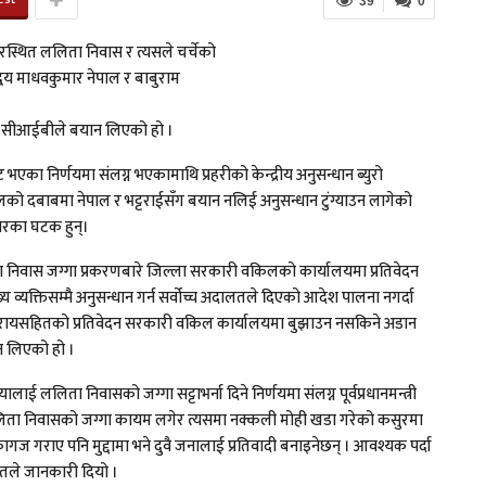
39
0
ारस्थित ललिता निवास र त्यसले चर्चेको
ीद्वय माधवकुमार नेपाल र बाबुराम
पछि सीआईबीले बयान लिएको हो ।
 भएका निर्णयमा संलग्न भएकामाथि प्रहरीको केन्द्रीय अनुसन्धान ब्युरो
को दबाबमा नेपाल र भट्टराईसँग बयान नलिई अनुसन्धान टुंग्याउन लागेको
रकारका घटक हुन्।
िवास जग्गा प्रकरणबारे जिल्ला सरकारी वकिलको कार्यालयमा प्रतिवेदन
ख्य व्यक्तिसम्मै अनुसन्धान गर्न सर्वोच्च अदालतले दिएको आदेश पालना नगर्दा
 नगरी रायसहितको प्रतिवेदन सरकारी वकिल कार्यालयमा बुझाउन नसकिने अडान
 लिएको हो ।
ई ललिता निवासको जग्गा सट्टाभर्ना दिने निर्णयमा संलग्न पूर्वप्रधानमन्त्री
मा ललिता निवासको जग्गा कायम लगेर त्यसमा नक्कली मोही खडा गरेको कसुरमा
गराए पनि मुद्दामा भने दुवै जनालाई प्रतिवादी बनाइनेछन् । आवश्यक पर्दा
ोतले जानकारी दियो ।