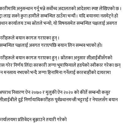
धिकारीमाथि अनुसन्धान गर्नू भन्ने सर्वोच्च अदालतको आदेशमा स्पष्ट लेखिएको छ ।
ाग्न सक्ने कुरा हामीले सम्बन्धित ठाउँमा भन्यौं । यदि बयानमा नसमेट्ने हो
्रहरी प्रधान कार्यालय उच्च स्रोतले भन्यो, यो विषयसमेत सम्बन्धित पक्षलाई अवगत
िकारीहरूले बयान कागज गराएका हुन् ।
समेत सम्बन्धित पक्षलाई अवगत गराएपछि बयान लिन सम्भव भएको हो।
धिकारीहरूले बयान कागज गराएका हुन् । स्रोतका अनुसार सीआईबीसँगको
विश्वास गरेर निर्णय लिंदा सरकारी जग्गा भूमाफियाले हडपेको स्वीकार गरेका छन्
िने कुन मनसाय नभएको भन्दै जग्गा हिनामिना गर्नेलाई कारबाहीको दायरामा
पराध निवारण ऐन २०७० र मुलुकी ऐन २०२० को कीर्ते सम्बन्धी कसुर
सीआईबीले दुई निर्णायाधिकारीहरु पूर्वप्रधानमन्त्री भट्टराई र नेपालसँग बयान
यालयमा प्रतिवेदन बुझाउने तयारी गरेको