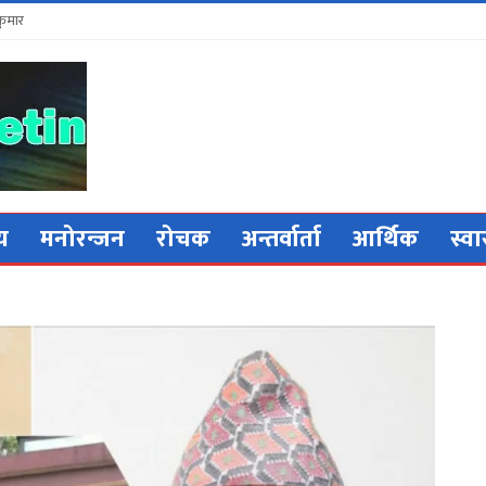
कुमार
िय
मनोरन्जन
रोचक
अन्तर्वार्ता
आर्थिक
स्वा