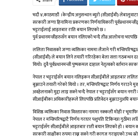
Share
भदौ ४,काठमाडौं ।केन्द्रीय अनुसन्धान ब्युरो (सीआईबी) लेबालुवाट
सरकारी जग्गा हिनामिना प्रकरणका निर्णयाधिकारी पूर्वप्रधानमन्त्र
भट्टराईलाई आइतबार राति बयान लिएको छ ।
पुर्व प्रधानमन्त्रीहरुसँग बयान नलिएको भन्दै तीव्र आलोचना भए
ललिता निवासको जग्गा व्यक्तिका नाममा लैजाने गरी मन्त्रिपरिषद्बाट
(सीआईबी) ले बयान लिने तयारी गरिरहेका बेला सत्ता गठबन्धन दल
थियो। दुवै पूर्वप्रधानमन्त्री पुष्पकमल दाहाल नेतृत्वको वर्तमान स
नेपाल र भट्टराईसँग बयान नलिइकन सीआईबीले आइतबार ललिता न
बुझाउने तयारी गरेको थियो । तर, मन्त्रिपरिषद्बाट निर्णय गराउने मु
अवहेलनाको मुद्दा लाग्न सक्ने भन्दै नेपाल र भट्टराईसँग बयान
सीआईबीका अधिकारीहरूले लिएपछि प्रतिवेदन बुझाउनुअघि बयान
विशिष्ठ व्यक्तिका निवास विस्तारका नाममा नक्कली मोही र भूमाफियाला
नेपाल र मन्त्रिपरिषद्बाटै निर्णय गराएर पशुपति टिकिन्छा गुठी
भट्टराईसँग सीआईबीले आइतबार राती बयान लिएको हो । बयान कागज 
सरकारी साक्षीका रुपमा राख्न सक्ने गरी कागज गराइएको उच्च स्र