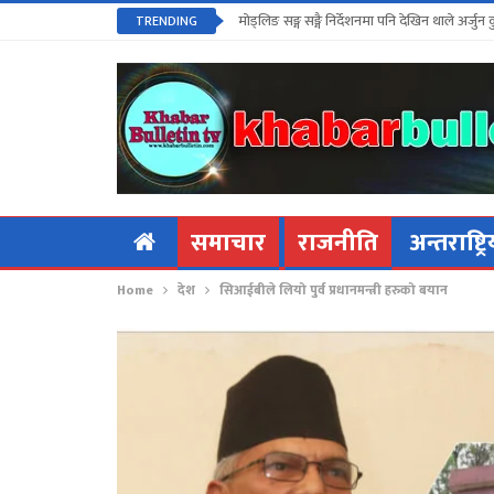
मोड्लिङ सङ्ग सङ्गै निर्देशनमा पनि देखिन थाले अर्जुन 
TRENDING
समाचार
राजनीति
अन्तराष्ट्र
Home
देश
सिआईबीले लियो पुर्व प्रधानमन्त्री हरुको बयान