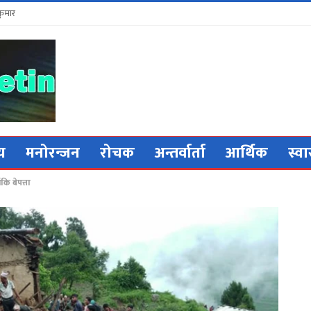
कुमार
िय
मनोरन्जन
रोचक
अन्तर्वार्ता
आर्थिक
स्वा
कि बेपत्ता