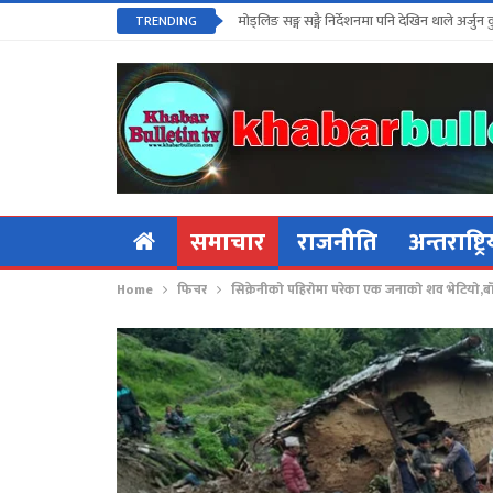
मोड्लिङ सङ्ग सङ्गै निर्देशनमा पनि देखिन थाले अर्जुन 
TRENDING
समाचार
राजनीति
अन्तराष्ट्र
Home
फिचर
सिक्रेनीको पहिरोमा परेका एक जनाको‌ शव भेटियो,बाँ