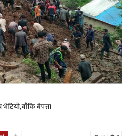
भेटियो,बाँकि बेपत्ता
est